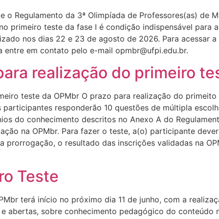
e o Regulamento da 3ª Olimpíada de Professores(as) de Ma
o primeiro teste da fase I é condição indispensável para 
zado nos dias 22 e 23 de agosto de 2026. Para acessar a li
da entre em contato pelo e-mail opmbr@ufpi.edu.br.
para realização do primeiro t
meiro teste da OPMbr O prazo para realização do primeito 
os participantes responderão 10 questões de múltipla esco
os do conhecimento descritos no Anexo A do Regulamento 
ipação na OPMbr. Para fazer o teste, a(o) participante dever
da prorrogação, o resultado das inscrições validadas na O
iro Teste
OPMbr terá início no próximo dia 11 de junho, com a realiza
a e abertas, sobre conhecimento pedagógico do conteúdo