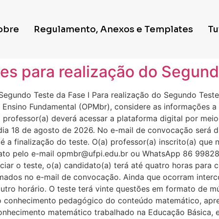
obre
Regulamento, Anexos e Templates
Tu
es para realização do Segund
Segundo Teste da Fase I Para realização do Segundo Teste
 Ensino Fundamental (OPMbr), considere as informações a s
o) professor(a) deverá acessar a plataforma digital por me
dia 18 de agosto de 2026. No e-mail de convocação será di
é a finalização do teste. O(a) professor(a) inscrito(a) qu
ato pelo e-mail opmbr@ufpi.edu.br ou WhatsApp 86 998286
ar o teste, o(a) candidato(a) terá até quatro horas para c
ormados no e-mail de convocação. Ainda que ocorram interc
outro horário. O teste terá vinte questões em formato de m
 do conhecimento pedagógico do conteúdo matemático, ap
hecimento matemático trabalhado na Educação Básica, e