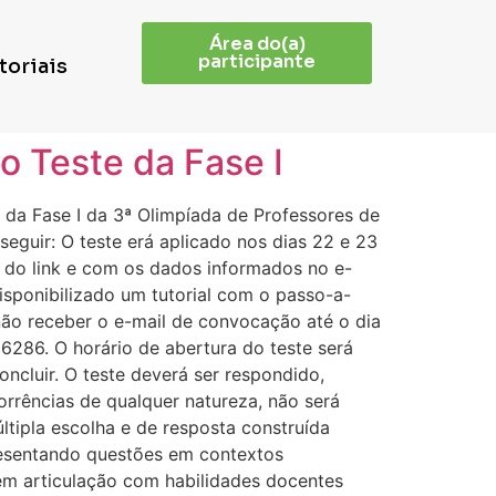
Área do(a)
participante
toriais
o Teste da Fase I
 da Fase I da 3ª Olimpíada de Professores de
eguir: O teste erá aplicado nos dias 22 e 23
io do link e com os dados informados no e-
sponibilizado um tutorial com o passo-a-
e não receber o e-mail de convocação até o dia
286. O horário de abertura do teste será
oncluir. O teste deverá ser respondido,
orrências de qualquer natureza, não será
últipla escolha e de resposta construída
resentando questões em contextos
m articulação com habilidades docentes