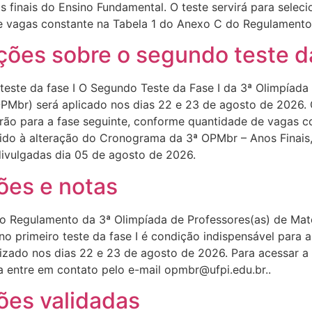
 finais do Ensino Fundamental. O teste servirá para selec
e vagas constante na Tabela 1 do Anexo C do Regulamento
ções sobre o segundo teste da
este da fase I O Segundo Teste da Fase I da 3ª Olimpíada 
PMbr) será aplicado nos dias 22 e 23 de agosto de 2026. 
arão para a fase seguinte, conforme quantidade de vagas 
ido à alteração do Cronograma da 3ª OPMbr – Anos Finais
divulgadas dia 05 de agosto de 2026.
ões e notas
o Regulamento da 3ª Olimpíada de Professores(as) de Mate
o primeiro teste da fase I é condição indispensável para 
zado nos dias 22 e 23 de agosto de 2026. Para acessar a li
da entre em contato pelo e-mail opmbr@ufpi.edu.br..
ões validadas