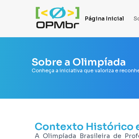
Página Inicial
S
Sobre a Olimpíada
Conheça a iniciativa que valoriza e recon
Contexto Histórico e
A Olimpíada Brasileira de Pro