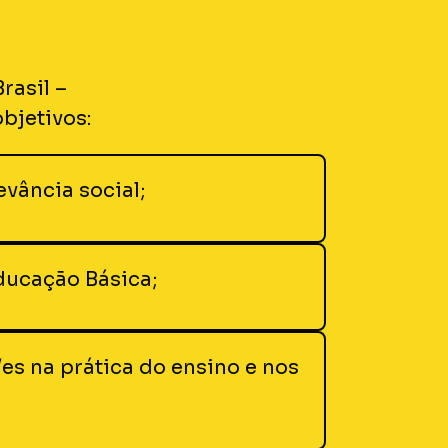
rasil –
bjetivos:
evância social;
ducação Básica;
s na prática do ensino e nos