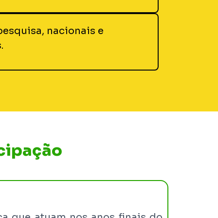
pesquisa, nacionais e
.
icipação
ca que atuam nos anos finais do