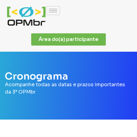
Área do(a) participante
Cronograma
Acompanhe todas as datas e prazos importantes
da 3ª OPMbr